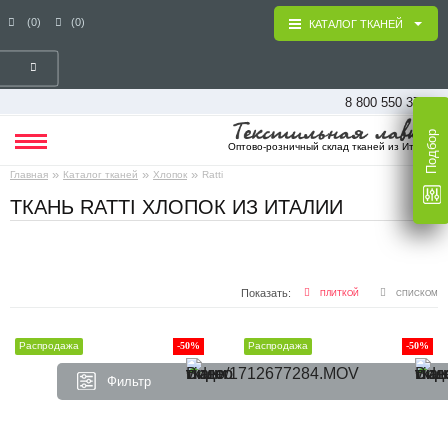
(0)
(0)
КАТАЛОГ ТКАНЕЙ
8 800 550 37 16
Подбор
Оптово-розничный склад тканей из Италии
»
»
»
Главная
Каталог тканей
Хлопок
Ratti
ТКАНЬ RATTI ХЛОПОК ИЗ ИТАЛИИ
Показать:
ПЛИТКОЙ
СПИСКОМ
Распродажа
-50%
Распродажа
-50%
Фильтр