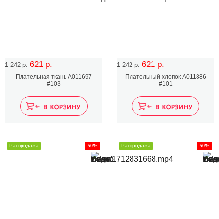
621 р.
621 р.
1 242 р.
1 242 р.
Плательная ткань A011697
Плательный хлопок А011886
#103
#101
Распродажа
-50%
Распродажа
-50%