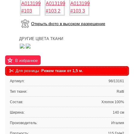
Открыть фото в высоком разрешение
ДРУГИЕ ЦВЕТА ТКАНИ
В избранное
Для розницы -
Режем ткани от 1,5 м.
Артикул:
98/13161
Тип ткани:
Ratti
Состав:
Хлопок 100%
Ширина:
140 см
Производитель:
Италия
Плотность:
115 Гр/м2