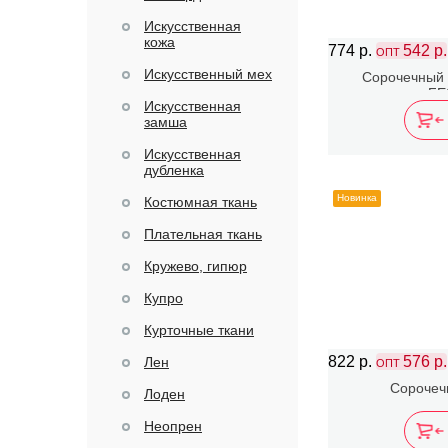
Искусственная
кожа
774 р.
542 р.
ОПТ
Искусственный мех
Сорочечный 
FE
Искусственная
замша
Искусственная
дубленка
Новинка
Костюмная ткань
Плательная ткань
Кружево, гипюр
Купро
Курточные ткани
822 р.
576 р.
Лен
ОПТ
Сорочеч
Лоден
Неопрен