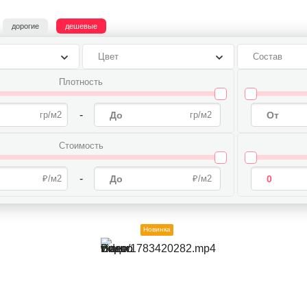
Кружево, гипюр
Купро
Лен
Лоден
Неопрен
О
дорогие
дешевые
ремиум ткани
Подкладочные ткани
Курточные ткани
Ткань се
ковые ткани
Шитье
Хлопок
Плательные ткани
Цвет
Состав
Плотность
-
Стоимость
-
Новинка