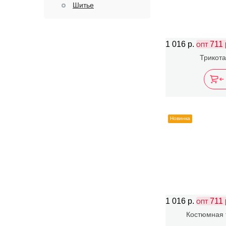
Шитье
1 016 р.
711 
ОПТ
Трикота
Новинка
1 016 р.
711 
ОПТ
Костюмная 