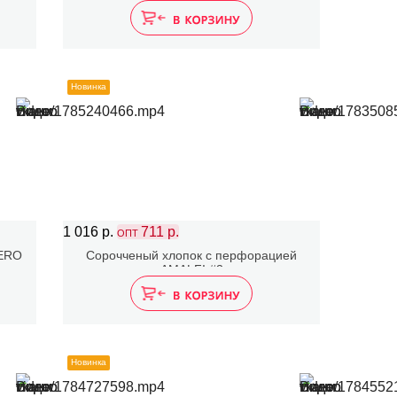
Новинка
1 016 р.
711 р.
ОПТ
NERO
Сорочченый хлопок с перфорацией
AMALFI #3
Новинка