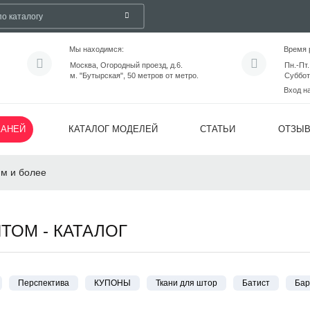
Мы находимся:
Время 
Москва, Огородный проезд, д.6.
Пн.-Пт.
м. "Бутырская", 50 метров от метро.
Суббот
Вход н
КАНЕЙ
КАТАЛОГ МОДЕЛЕЙ
СТАТЬИ
ОТЗЫ
 м и более
ТОМ - КАТАЛОГ
Перспектива
КУПОНЫ
Ткани для штор
Батист
Бар
инса
Жаккард
Искусственная кожа
Искусственный мех