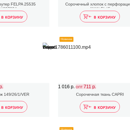
футер FELPA 25535
Сорочечный хлопок с перфорац
C#697834
AMALFI #5
Новинка
р.
1 016 р.
711 р.
ОПТ
ж 149/26/1/VER
Сорочечная ткань CAPRI
Новинка