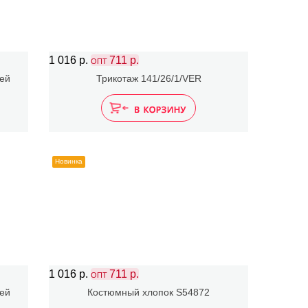
1 016 р.
711 р.
ОПТ
ией
Трикотаж 141/26/1/VER
Новинка
1 016 р.
711 р.
ОПТ
ией
Костюмный хлопок S54872