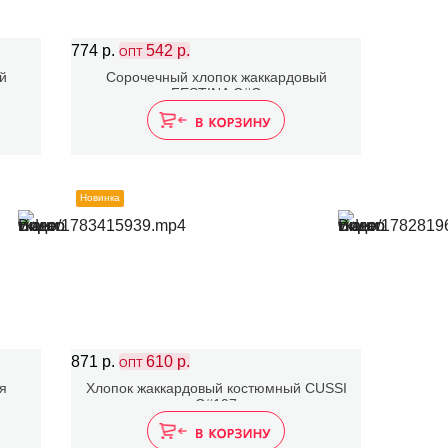
774 р.
542 р.
ОПТ
й
Сорочечный хлопок жаккардовый
FESTINA C#C
Новинка
871 р.
610 р.
ОПТ
я
Хлопок жаккардовый костюмный CUSSI
C#197