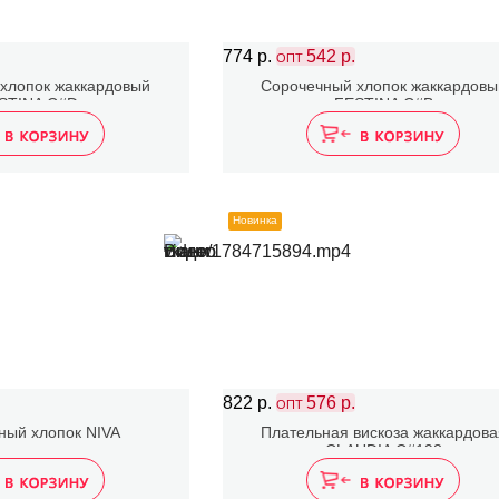
774 р.
542 р.
ОПТ
хлопок жаккардовый
Сорочечный хлопок жаккардовы
STINA C#D
FESTINA C#B
Новинка
822 р.
576 р.
ОПТ
ный хлопок NIVA
Плательная вискоза жаккардова
CLAUDIA C#198