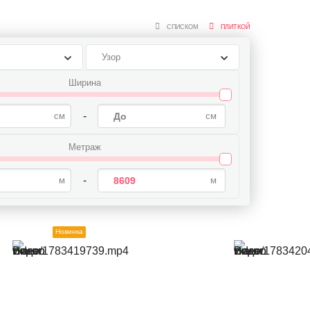
рганза
Пальтовая
Пайетки
Полиэстер
СПИСКОМ
ПЛИТКОЙ
тка
Подкладочные ткани
Трикотаж
Узор
Ширина
-
Метраж
-
Новинка