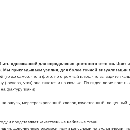
быть однозначной для определения цветового оттенка. Цвет и
 Мы прикладываем усилия, для более точной визуализации ма
й (то же самое, что и фото, но огромный плюс, что вы видите ткан
ону ( основа, уток) она тянется и на сколько. По видео легче понят
на фактуру ткани).
 на ощупь, мерсерезированный хлопок, качественный, лощенный. Д
 году и представляет качественные набивные ткани.
енщин, дополненные ежемесячными капсулами на экологически чис