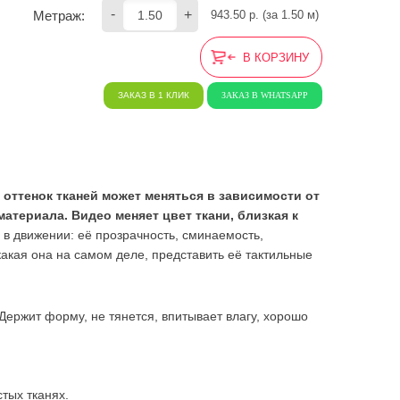
-
+
Метраж:
943.50
 р. (за 
1.50
 м) 
В КОРЗИНУ
ЗАКАЗ В 1 КЛИК
ЗАКАЗ В WHATSAPP
 оттенок тканей может меняться в зависимости от
териала. Видео меняет цвет ткани, близкая к
ь в движении: её прозрачность, сминаемость,
ь какая она на самом деле, представить её тактильные
ержит форму, не тянется, впитывает влагу, хорошо
тых тканях.