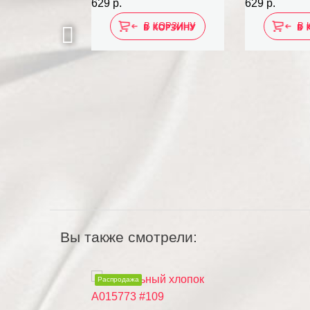
629 р.
629 р.
 КОРЗИНУ
В КОРЗИНУ
В 
Вы также смотрели:
Распродажа