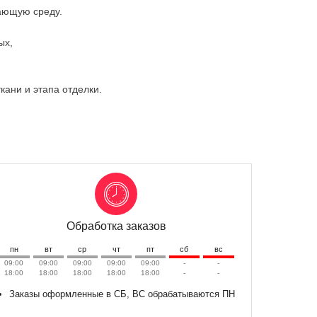
ающую среду.
ых,
ткани и этапа отделки.
Обработка заказов
пн
вт
ср
чт
пт
сб
вс
09:00
09:00
09:00
09:00
09:00
-
-
18:00
18:00
18:00
18:00
18:00
-
-
Заказы оформленные в СБ, ВС обрабатываются ПН