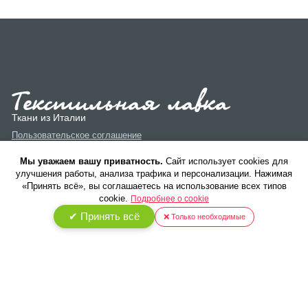
Ткани из Италии
Пользовательское соглашение
Политика конфиденциальности
Мы уважаем вашу приватность.
Cайт использует cookies для
улучшения работы, анализа трафика и персонализации. Нажимая
«Принять всё», вы соглашаетесь на использование всех типов
cookie.
Подробнее о cookie
✔ Принять всё
❌ Только необходимые
© 2026 ООО «Текстиль Люкс». Все права защищены.