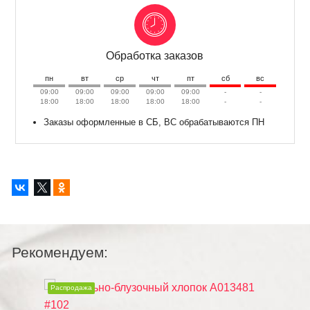
Обработка заказов
пн
вт
ср
чт
пт
сб
вс
09:00
09:00
09:00
09:00
09:00
-
-
18:00
18:00
18:00
18:00
18:00
-
-
Заказы оформленные в СБ, ВС обрабатываются ПН
Рекомендуем:
Распродажа
Распр