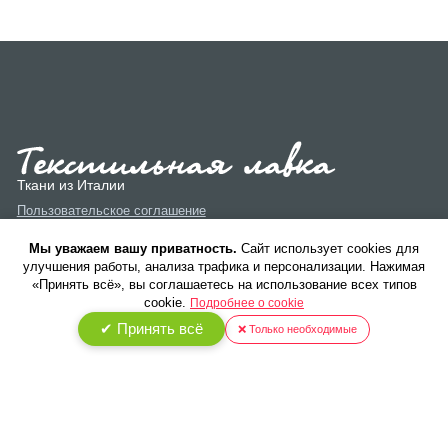
Ткани из Италии
Пользовательское соглашение
Политика конфиденциальности
Мы уважаем вашу приватность.
Cайт использует cookies для
улучшения работы, анализа трафика и персонализации. Нажимая
«Принять всё», вы соглашаетесь на использование всех типов
cookie.
Подробнее о cookie
✔ Принять всё
❌ Только необходимые
© 2026 ООО «Текстиль Люкс». Все права защищены.