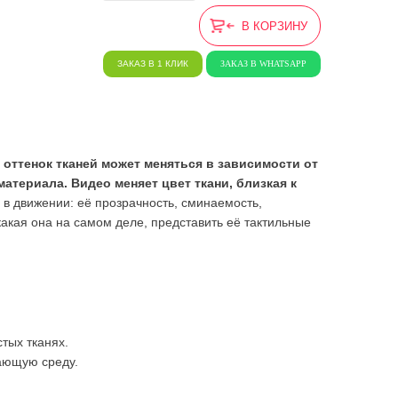
В КОРЗИНУ
ЗАКАЗ В 1 КЛИК
ЗАКАЗ В WHATSAPP
 оттенок тканей может меняться в зависимости от
териала. Видео меняет цвет ткани, близкая к
ь в движении: её прозрачность, сминаемость,
ь какая она на самом деле, представить её тактильные
тых тканях.
ающую среду.