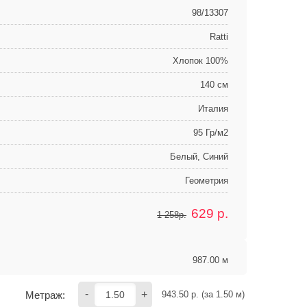
98/13307
Ratti
Хлопок 100%
140 см
Италия
95 Гр/м2
Белый, Синий
Геометрия
629
р.
1 258р.
987.00 м
-
+
Метраж:
943.50
 р. (за 
1.50
 м) 