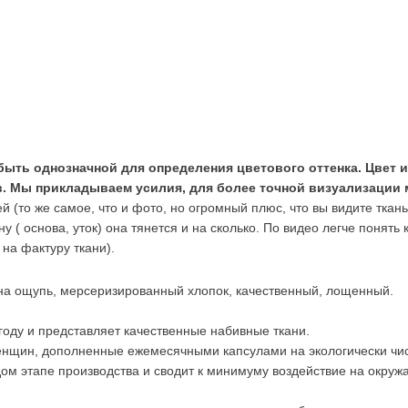
быть однозначной для определения цветового оттенка. Цвет и
 Мы прикладываем усилия, для более точной визуализации ма
й (то же самое, что и фото, но огромный плюс, что вы видите ткан
ону ( основа, уток) она тянется и на сколько. По видео легче понят
на фактуру ткани).
 на ощупь, мерсеризированный хлопок, качественный, лощенный.
 году и представляет качественные набивные ткани.
енщин, дополненные ежемесячными капсулами на экологически чис
м этапе производства и сводит к минимуму воздействие на окруж