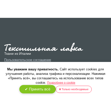
Ткани из Италии
Пользовательское соглашение
Политика конфиденциальности
Мы уважаем вашу приватность.
Cайт использует cookies для
улучшения работы, анализа трафика и персонализации. Нажимая
«Принять всё», вы соглашаетесь на использование всех типов
cookie.
Подробнее о cookie
✔ Принять всё
❌ Только необходимые
© 2026 ООО «Текстиль Люкс». Все права защищены.