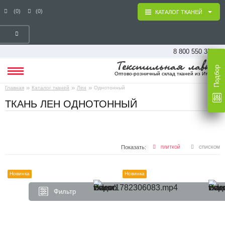
(0)
(0)
КАТАЛОГ ТКАНЕЙ
8 800 550 37 16
Подбор
Оптово-розничный склад тканей из Италии
»
»
»
Главная
Каталог тканей
Лен
Однотонный
ТКАНЬ ЛЕН ОДНОТОННЫЙ
Показать:
ПЛИТКОЙ
СПИСКОМ
Новинка
Новинка
Фильтр