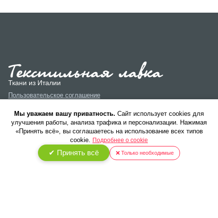
Ткани из Италии
Пользовательское соглашение
Политика конфиденциальности
Мы уважаем вашу приватность.
Cайт использует cookies для
улучшения работы, анализа трафика и персонализации. Нажимая
«Принять всё», вы соглашаетесь на использование всех типов
cookie.
Подробнее о cookie
✔ Принять всё
❌ Только необходимые
© 2026 ООО «Текстиль Люкс». Все права защищены.