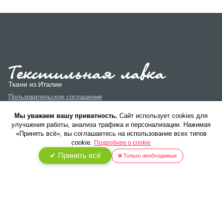
Ткани из Италии
Пользовательское соглашение
Политика конфиденциальности
Мы уважаем вашу приватность.
Cайт использует cookies для
улучшения работы, анализа трафика и персонализации. Нажимая
«Принять всё», вы соглашаетесь на использование всех типов
cookie.
Подробнее о cookie
✔ Принять всё
❌ Только необходимые
© 2026 ООО «Текстиль Люкс». Все права защищены.