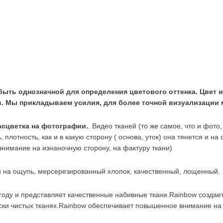
быть однозначной для определения цветового оттенка. Цвет и
. Мы прикладываем усилия, для более точной визуализации 
расцветка на фотографии.
. Видео тканей (то же самое, что и фото
 плотность, как и в какую сторону ( основа, уток) она тянется и на
внимание на изнаночную сторону, на фактуру ткани)
й на ощупь, мерсерезированный хлопок, качественный, лощенный.
 году и представляет качественные набивные ткани.Rainbow созда
ки чистых тканях.Rainbow обеспечивает повышенное внимание на 