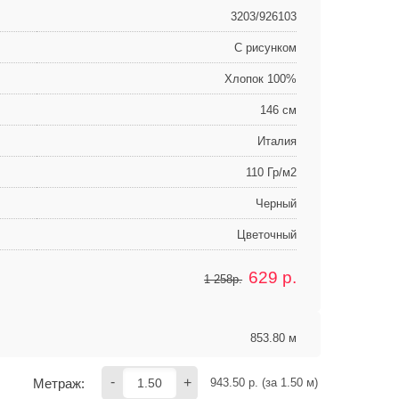
3203/926103
С рисунком
Хлопок 100%
146 см
Италия
110 Гр/м2
Черный
Цветочный
629
р.
1 258р.
853.80 м
-
+
Метраж:
943.50
 р. (за 
1.50
 м) 