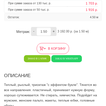
1 703 р.
При сумме заказа от 130 тыс. р.
1 916 р.
При сумме заказа от 50 тыс. р.
Остаток:
4.50 м
-
+
Метраж:
3 192.00
 р. (за 
1.50
 м) 
В КОРЗИНУ
ЗАКАЗ В 1 КЛИК
ЗАКАЗ В WHATSAPP
ОПИСАНИЕ
Теплый, рыхлый, триоктаж "с эффектом букле". Тянется во
все направления. пластичный, принимает нужную форму,
хорошо сутюживается. Не стирать, химчистка. Подойдет на
мужские, женские пальто, жакеты, теплые юбки, головные
уборы.