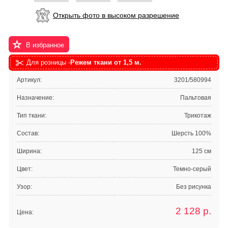
Открыть фото в высоком разрешение
В избранное
Для розницы -
Режем ткани от 1,5 м.
Артикул:
3201/580994
Назначение:
Пальтовая
Тип ткани:
Трикотаж
Состав:
Шерсть 100%
Ширина:
125 см
Цвет:
Темно-серый
Узор:
Без рисунка
2 128
р.
Цена: