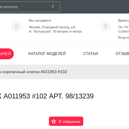
Мы находимся:
Время 
Москва, Огородный проезд, д.6.
Пн.-Пт.
м. "Бутырская", 50 метров от метро.
Суббот
Вход н
КАНЕЙ
КАТАЛОГ МОДЕЛЕЙ
СТАТЬИ
ОТЗЫ
н-сорочечный хлопок A011953 #102
11953 #102 АРТ. 98/13239
В избранное