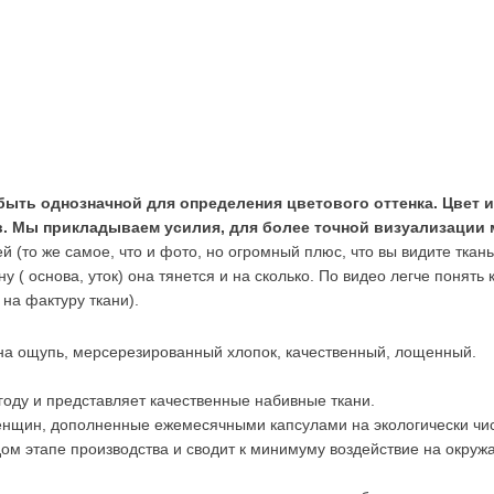
быть однозначной для определения цветового оттенка. Цвет и
 Мы прикладываем усилия, для более точной визуализации ма
й (то же самое, что и фото, но огромный плюс, что вы видите ткан
ону ( основа, уток) она тянется и на сколько. По видео легче понят
на фактуру ткани).
 на ощупь, мерсерезированный хлопок, качественный, лощенный.
 году и представляет качественные набивные ткани.
енщин, дополненные ежемесячными капсулами на экологически чис
м этапе производства и сводит к минимуму воздействие на окруж