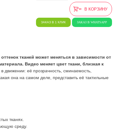
В КОРЗИНУ
ЗАКАЗ В 1 КЛИК
ЗАКАЗ В WHATSAPP
 оттенок тканей может меняться в зависимости от
териала. Видео меняет цвет ткани, близкая к
ь в движении: её прозрачность, сминаемость,
ь какая она на самом деле, представить её тактильные
тых тканях.
ающую среду.