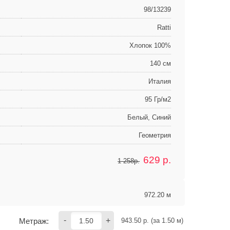
98/13239
Ratti
Хлопок 100%
140 см
Италия
95 Гр/м2
Белый, Синий
Геометрия
629
р.
1 258р.
972.20 м
-
+
Метраж:
943.50
 р. (за 
1.50
 м) 