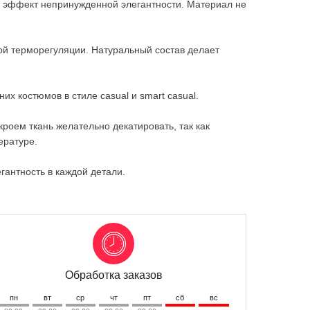
ет эффект непринужденной элегантности. Материал не
ной терморегуляции. Натуральный состав делает
их костюмов в стиле casual и smart casual.
роем ткань желательно декатировать, так как
ературе.
гантность в каждой детали.
Обработка заказов
пн
вт
ср
чт
пт
сб
вс