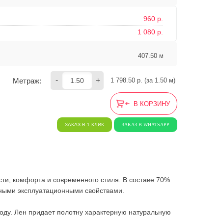
960 р.
1 080 р.
407.50 м
-
+
Метраж:
1 798.50
 р. (за 
1.50
 м) 
В КОРЗИНУ
ЗАКАЗ В 1 КЛИК
ЗАКАЗ В WHATSAPP
ти, комфорта и современного стиля. В составе 70%
дными эксплуатационными свойствами.
году. Лен придает полотну характерную натуральную