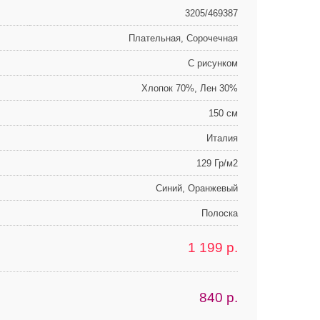
3205/469387
Плательная, Сорочечная
С рисунком
Хлопок 70%, Лен 30%
150 см
Италия
129 Гр/м2
Синий, Оранжевый
Полоска
1 199
р.
840
р.