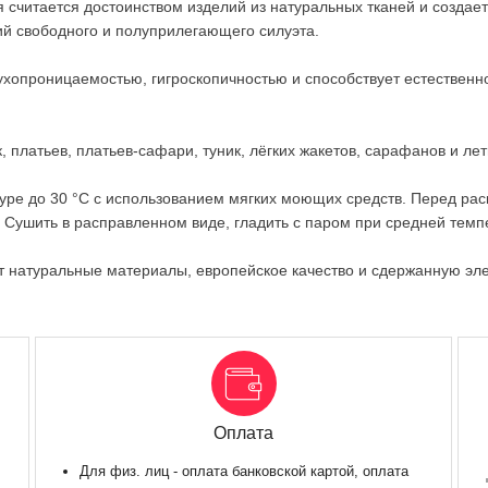
я считается достоинством изделий из натуральных тканей и созда
ий свободного и полуприлегающего силуэта.
духопроницаемостью, гигроскопичностью и способствует естествен
платьев, платьев-сафари, туник, лёгких жакетов, сарафанов и летн
уре до 30 °C с использованием мягких моющих средств. Перед раск
 Сушить в расправленном виде, гладить с паром при средней темп
ит натуральные материалы, европейское качество и сдержанную эле
Оплата
Для физ. лиц - оплата банковской картой, оплата