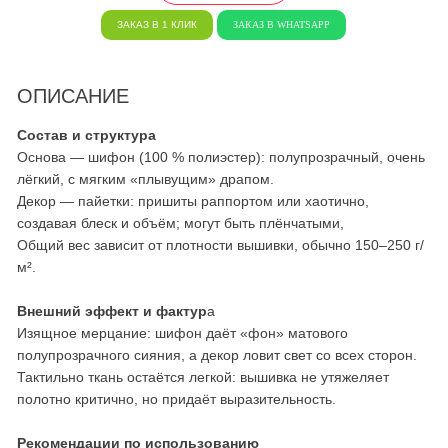
ЗАКАЗ В 1 КЛИК
ЗАКАЗ В WHATSAPP
ОПИСАНИЕ
Состав и структура
Основа — шифон (100 % полиэстер): полупрозрачный, очень
лёгкий, с мягким «плывущим» драпом.
Декор — пайетки: пришиты раппортом или хаотично,
создавая блеск и объём; могут быть плёнчатыми,
Общий вес зависит от плотности вышивки, обычно 150–250 г/
м².
Внешний эффект и фактур
а
Изящное мерцание: шифон даёт «фон» матового
полупрозрачного сияния, а декор ловит свет со всех сторон.
Тактильно ткань остаётся легкой: вышивка не утяжеляет
полотно критично, но придаёт выразительность.
Рекомендации по использованию