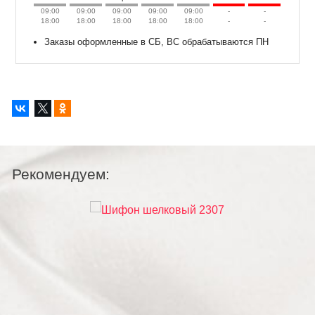
09:00
09:00
09:00
09:00
09:00
-
-
18:00
18:00
18:00
18:00
18:00
-
-
Заказы оформленные в СБ, ВС обрабатываются ПН
Рекомендуем:
Но