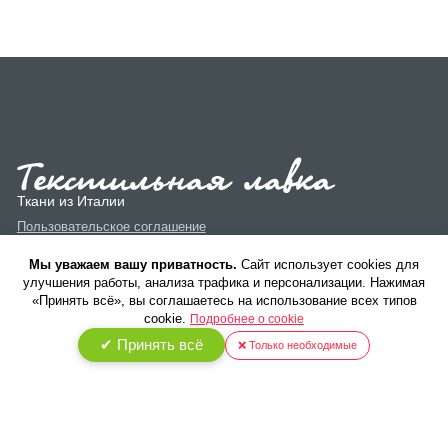
Ткани из Италии
Пользовательское соглашение
Политика конфиденциальности
Мы уважаем вашу приватность.
Cайт использует cookies для
улучшения работы, анализа трафика и персонализации. Нажимая
«Принять всё», вы соглашаетесь на использование всех типов
cookie.
Подробнее о cookie
✔ Принять всё
❌ Только необходимые
© 2026 ООО «Текстиль Люкс». Все права защищены.