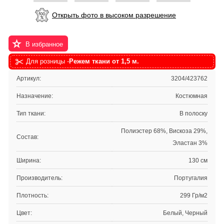
Открыть фото в высоком разрешение
В избранное
Для розницы -
Режем ткани от 1,5 м.
Артикул:
3204/423762
Назначение:
Костюмная
Тип ткани:
В полоску
Полиэстер 68%, Вискоза 29%,
Состав:
Эластан 3%
Ширина:
130 см
Производитель:
Португалия
Плотность:
299 Гр/м2
Цвет:
Белый, Черный