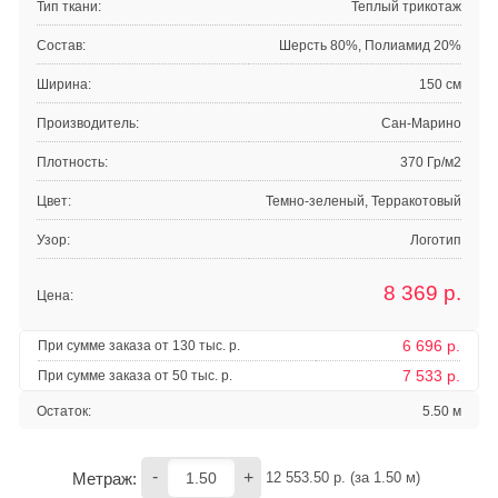
Тип ткани:
Теплый трикотаж
Состав:
Шерсть 80%, Полиамид 20%
Ширина:
150 см
Производитель:
Сан-Марино
Плотность:
370 Гр/м2
Цвет:
Темно-зеленый, Терракотовый
Узор:
Логотип
8 369
р.
Цена:
6 696 р.
При сумме заказа от 130 тыс. р.
7 533 р.
При сумме заказа от 50 тыс. р.
Остаток:
5.50 м
-
+
Метраж:
12 553.50
 р. (за 
1.50
 м) 