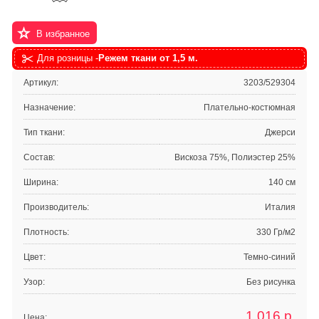
В избранное
Для розницы -
Режем ткани от 1,5 м.
Артикул:
3203/529304
Назначение:
Плательно-костюмная
Тип ткани:
Джерси
Состав:
Вискоза 75%, Полиэстер 25%
Ширина:
140 см
Производитель:
Италия
Плотность:
330 Гр/м2
Цвет:
Темно-синий
Узор:
Без рисунка
1 016
р.
Цена: