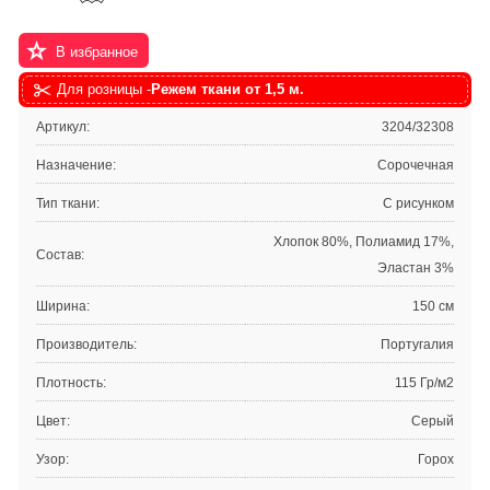
В избранное
Для розницы -
Режем ткани от 1,5 м.
Артикул:
3204/32308
Назначение:
Сорочечная
Тип ткани:
С рисунком
Хлопок 80%, Полиамид 17%,
Состав:
Эластан 3%
Ширина:
150 см
Производитель:
Португалия
Плотность:
115 Гр/м2
Цвет:
Серый
Узор:
Горох