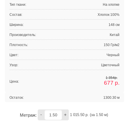
Тип ткани:
На хлопке
Состав:
Хлопок 100%
Ширина:
148 см
Производитель:
Китай
Плотность:
150 Гр/м2
Цвет:
Черный
Узор:
Цветочный
1 354р.
Цена:
677
р.
Остаток:
1300.30 м
-
+
Метраж:
1 015.50
 р. (за 
1.50
 м) 