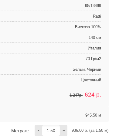
98/13499
Ratti
Вискоза 100%
140 см
Италия
70 Гр/м2
Белый, Черный
Цветочный
624
р.
1 247р.
945.50 м
-
+
Метраж:
936.00
 р. (за 
1.50
 м) 