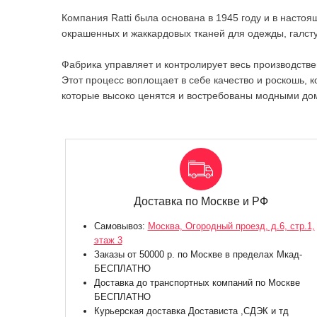
Компания Ratti была основана в 1945 году и в наст
окрашенных и жаккардовых тканей для одежды, галст
Фабрика управляет и контролирует весь производствен
Этот процесс воплощает в себе качество и роскошь, к
которые высоко ценятся и востребованы модными дом
Доставка по Москве и РФ
Самовывоз:
Москва, Огородный проезд, д.6, стр.1,
этаж 3
Заказы от 50000 р. по Москве в пределах Мкад-
БЕСПЛАТНО
Доставка до транспортных компаний по Москве
БЕСПЛАТНО
Курьерская доставка Достависта ,СДЭК и тд