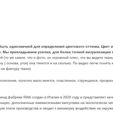
быть однозначной для определения цветового оттенка. Цвет и
 Мы прикладываем усилия, для более точной визуализации ма
й (то же самое, что и фото, но огромный плюс, что вы видите ткан
ону ( основа, уток) она тянется и на сколько. По видео легче понят
на фактуру ткани).
еплетение, полотно мало мнется, пластичное, струящееся, прозрач
енд фабрики RAtti создан в Италии в 2020 году и представляет ка
енщин, дополненные ежемесячными капсулами на экологически чис
м этапе производства и сводит к минимуму воздействие на окруж