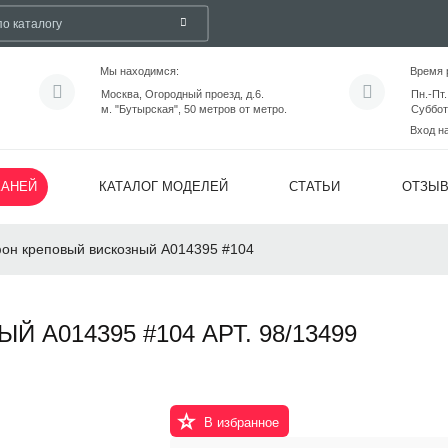
Мы находимся:
Время 
Москва, Огородный проезд, д.6.
Пн.-Пт.
м. "Бутырская", 50 метров от метро.
Суббот
Вход н
КАНЕЙ
КАТАЛОГ МОДЕЛЕЙ
СТАТЬИ
ОТЗЫ
н креповый вискозный А014395 #104
А014395 #104 АРТ. 98/13499
В избранное