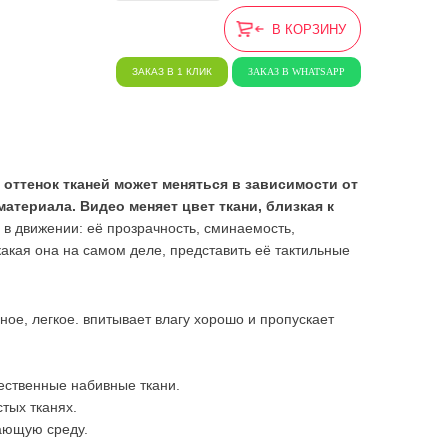
В КОРЗИНУ
ЗАКАЗ В 1 КЛИК
ЗАКАЗ В WHATSAPP
 оттенок тканей может меняться в зависимости от
териала. Видео меняет цвет ткани, близкая к
ь в движении: её прозрачность, сминаемость,
ь какая она на самом деле, представить её тактильные
ное, легкое. впитывает влагу хорошо и пропускает
чественные набивные ткани.
тых тканях.
ающую среду.