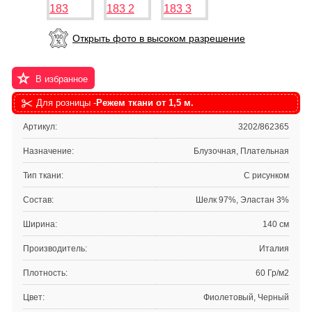
Открыть фото в высоком разрешение
В избранное
Для розницы -
Режем ткани от 1,5 м.
Артикул:
3202/862365
Назначение:
Блузочная, Плательная
Тип ткани:
С рисунком
Состав:
Шелк 97%, Эластан 3%
Ширина:
140 см
Производитель:
Италия
Плотность:
60 Гр/м2
Цвет:
Фиолетовый, Черный