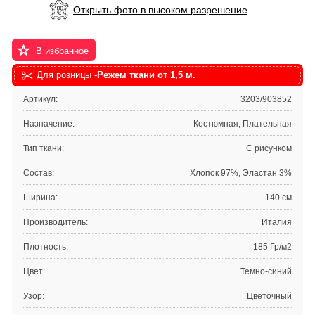
Открыть фото в высоком разрешение
В избранное
Для розницы -
Режем ткани от 1,5 м.
Артикул:
3203/903852
Назначение:
Костюмная, Плательная
Тип ткани:
С рисунком
Состав:
Хлопок 97%, Эластан 3%
Ширина:
140 см
Производитель:
Италия
Плотность:
185 Гр/м2
Цвет:
Темно-синий
Узор:
Цветочный