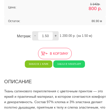
1 142р.
Цена:
800
р.
Остаток:
86.90 м
-
+
Метраж:
1 200.00
 р. (за 
1.50
 м) 
В КОРЗИНУ
ЗАКАЗ В 1 КЛИК
ЗАКАЗ В WHATSAPP
ОПИСАНИЕ
Ткань сатинового переплетения с цветочным принтом — это
яркий и практичный материал, в котором сочетаются комфорт
и декоративность. Состав 97% хлопка и 3% эластана делает
полотно дышащим, приятным к телу и слегка эластичным, что