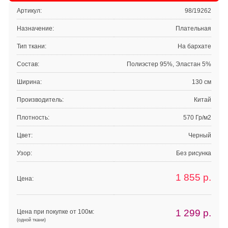
Артикул:
98/19262
Назначение:
Плательная
Тип ткани:
На бархате
Состав:
Полиэстер 95%, Эластан 5%
Ширина:
130 см
Производитель:
Китай
Плотность:
570 Гр/м2
Цвет:
Черный
Узор:
Без рисунка
1 855
р.
Цена:
1 299
р.
Цена при покупке от 100м:
(одной ткани)