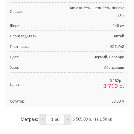
Вискоза 35%, Шелк 35%, Люрекс
Состав:
30%
Ширина:
140 см
Производитель:
Китай
Плотность:
92 Гр/м2
Цвет:
Черный, Серебро
Узор:
Абстракция
6 182р.
Цена:
3 710
р.
Остаток:
88.60 м
-
+
Метраж:
5 565.00
 р. (за 
1.50
 м) 