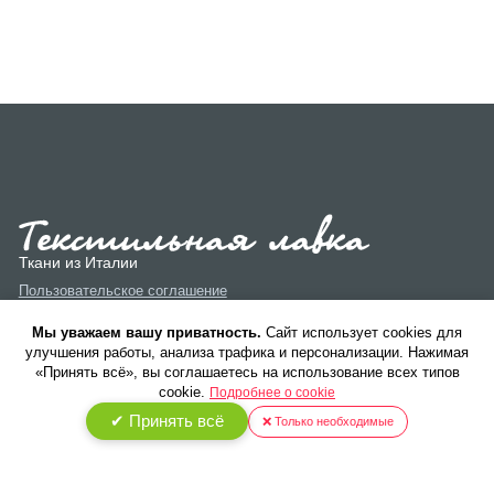
Ткани из Италии
Пользовательское соглашение
Политика конфиденциальности
Мы уважаем вашу приватность.
Cайт использует cookies для
улучшения работы, анализа трафика и персонализации. Нажимая
«Принять всё», вы соглашаетесь на использование всех типов
cookie.
Подробнее о cookie
✔ Принять всё
❌ Только необходимые
© 2026 ООО «Текстиль Люкс». Все права защищены.