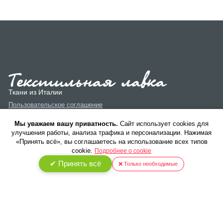
Ткани из Италии
Пользовательское соглашение
Политика конфиденциальности
Мы уважаем вашу приватность.
Cайт использует cookies для
улучшения работы, анализа трафика и персонализации. Нажимая
«Принять всё», вы соглашаетесь на использование всех типов
cookie.
Подробнее о cookie
✔ Принять всё
❌ Только необходимые
© 2026 ООО «Текстиль Люкс». Все права защищены.