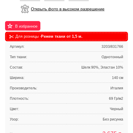
Открыть фото в высоком разрешение
В избранное
Для розницы -
Режем ткани от 1,5 м.
Артикул:
3203/831766
Тип ткани:
Однотонный
Состав:
Шелк 90%, Эластан 10%
Ширина:
140 см
Производитель:
Италия
Плотность:
69 Гр/м2
Цвет:
Черный
Узор:
Без рисунка