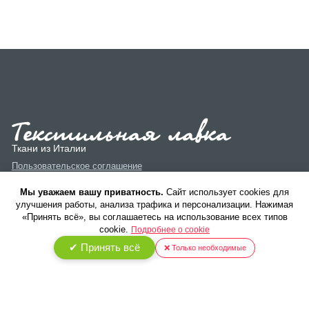
Ткани из Италии
Пользовательское соглашение
Политика конфиденциальности
Мы уважаем вашу приватность.
Cайт использует cookies для
улучшения работы, анализа трафика и персонализации. Нажимая
«Принять всё», вы соглашаетесь на использование всех типов
cookie.
Подробнее о cookie
✔ Принять всё
❌ Только необходимые
© 2026 ООО «Текстиль Люкс». Все права защищены.