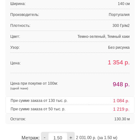
Ширина:
140 см
Производитель:
Португалия
Плотность:
300 Гр/м2
Цвет:
Темно-зеленый, Темный хаки
Узор:
Без рисунка
1 354
р.
Цена:
948
р.
Цена при покупке от 100м:
(одной ткани)
1 084 р.
При сумме заказа от 130 тыс. р.
1 219 р.
При сумме заказа от 50 тыс. р.
Остаток:
130.30 м
-
+
Метраж:
2 031.00
 р. (за 
1.50
 м) 