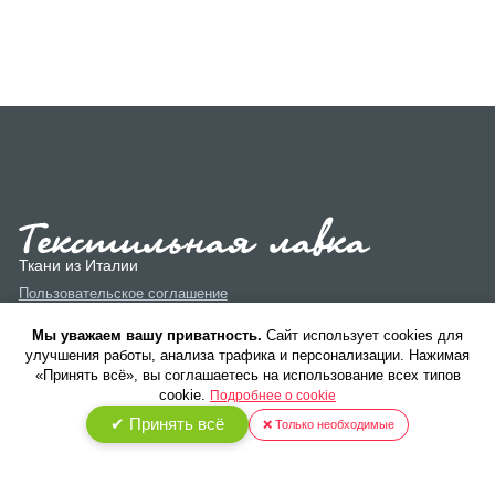
Ткани из Италии
Пользовательское соглашение
Политика конфиденциальности
Мы уважаем вашу приватность.
Cайт использует cookies для
улучшения работы, анализа трафика и персонализации. Нажимая
«Принять всё», вы соглашаетесь на использование всех типов
cookie.
Подробнее о cookie
✔ Принять всё
❌ Только необходимые
© 2026 ООО «Текстиль Люкс». Все права защищены.