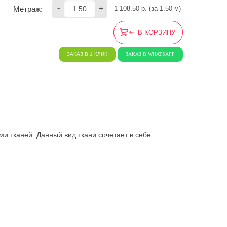
-
+
Метраж:
1 108.50
 р. (за 
1.50
 м) 
В КОРЗИНУ
ЗАКАЗ В 1 КЛИК
ЗАКАЗ В WHATSAPP
ми тканей. Данный вид ткани сочетает в себе