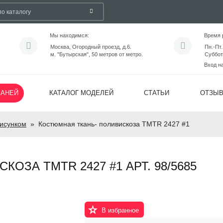
Мы находимся:
Время 
Москва, Огородный проезд, д.6.
Пн.-Пт.
м. "Бутырская", 50 метров от метро.
Суббот
Вход н
КАНЕЙ
КАТАЛОГ МОДЕЛЕЙ
СТАТЬИ
ОТЗЫ
исунком
»
Костюмная ткань- поливискоза TMTR 2427 #1
ОЗА TMTR 2427 #1 АРТ. 98/5685
В избранное