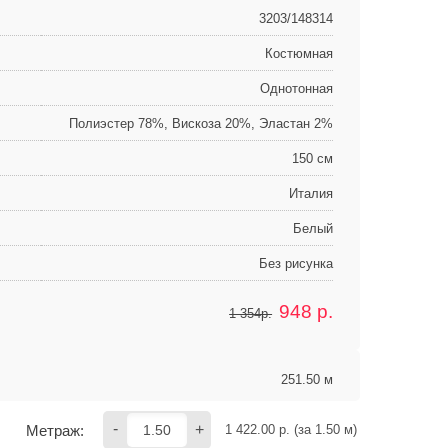
3203/148314
Костюмная
Однотонная
Полиэстер 78%, Вискоза 20%, Эластан 2%
150 см
Италия
Белый
Без рисунка
948
р.
1 354р.
251.50 м
-
+
Метраж:
1 422.00
 р. (за 
1.50
 м) 