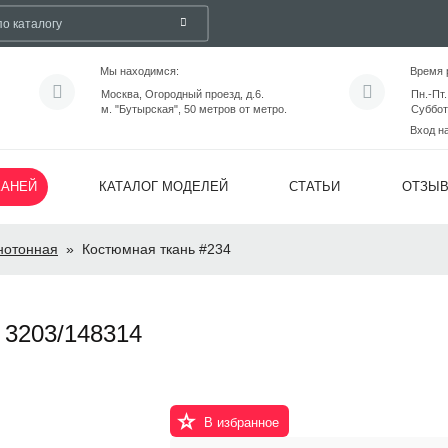
Мы находимся:
Время 
Москва, Огородный проезд, д.6.
Пн.-Пт.
м. "Бутырская", 50 метров от метро.
Суббот
Вход н
КАНЕЙ
КАТАЛОГ МОДЕЛЕЙ
СТАТЬИ
ОТЗЫ
нотонная
»
Костюмная ткань #234
3203/148314
В избранное