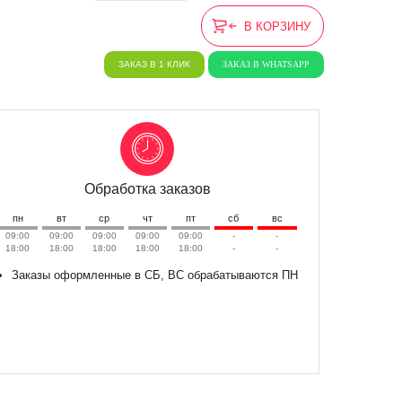
В КОРЗИНУ
ЗАКАЗ В 1 КЛИК
ЗАКАЗ В WHATSAPP
Обработка заказов
пн
вт
ср
чт
пт
сб
вс
09:00
09:00
09:00
09:00
09:00
-
-
18:00
18:00
18:00
18:00
18:00
-
-
Заказы оформленные в СБ, ВС обрабатываются ПН