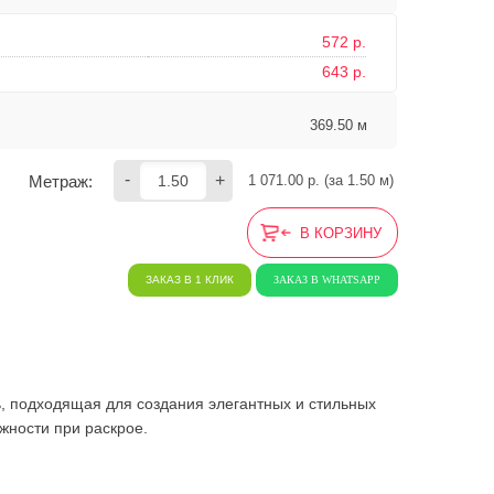
572 р.
643 р.
369.50 м
-
+
Метраж:
1 071.00
 р. (за 
1.50
 м) 
В КОРЗИНУ
ЗАКАЗ В 1 КЛИК
ЗАКАЗ В WHATSAPP
ь, подходящая для создания элегантных и стильных
жности при раскрое.