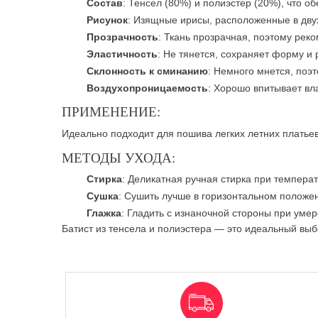
Состав
: Тенсел (80%) и полиэстер (20%), что об
Рисунок
: Изящные ирисы, расположенные в двух
Прозрачность
: Ткань прозрачная, поэтому рек
Эластичность
: Не тянется, сохраняет форму и
Склонность к сминанию
: Немного мнется, поэ
Воздухопроницаемость
: Хорошо впитывает вла
ПРИМЕНЕНИЕ:
Идеально подходит для пошива легких летних платьев,
МЕТОДЫ УХОДА:
Стирка
: Деликатная ручная стирка при темпера
Сушка
: Сушить лучше в горизонтальном положе
Глажка
: Гладить с изнаночной стороны при уме
Батист из тенсела и полиэстера — это идеальный выб