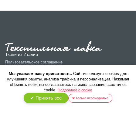
Ткани из Италии
Пользовательское соглашение
Политика конфиденциальности
Мы уважаем вашу приватность.
Cайт использует cookies для
улучшения работы, анализа трафика и персонализации. Нажимая
«Принять всё», вы соглашаетесь на использование всех типов
cookie.
Подробнее о cookie
✔ Принять всё
❌ Только необходимые
© 2026 ООО «Текстиль Люкс». Все права защищены.