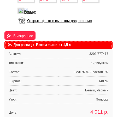
Открыть фото в высоком разрешение
В избранное
Для розницы -
Режем ткани от 1,5 м.
Артикул:
3201/777417
Тип ткани:
С рисунком
Состав:
Шелк 97%, Эластан 3%
Ширина:
140 см
Цвет:
Белый, Черный
Узор:
Полоска
4 011
р.
Цена: