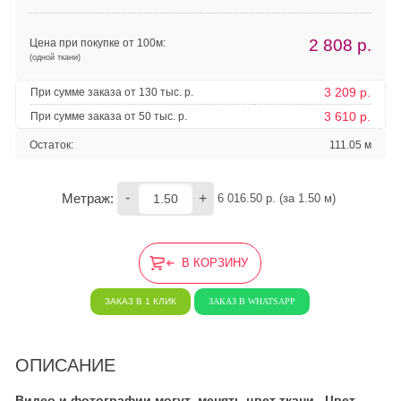
2 808
р.
Цена при покупке от 100м:
(одной ткани)
3 209 р.
При сумме заказа от 130 тыс. р.
3 610 р.
При сумме заказа от 50 тыс. р.
Остаток:
111.05 м
-
+
Метраж:
6 016.50
 р. (за 
1.50
 м) 
В КОРЗИНУ
ЗАКАЗ В 1 КЛИК
ЗАКАЗ В WHATSAPP
ОПИСАНИЕ
Видео и фотографии могут менять цвет ткани. Цвет