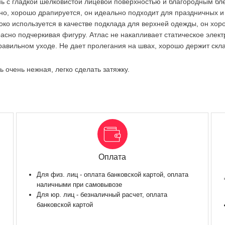
нь с гладкой шелковистой лицевой поверхностью и благородным бл
но, хорошо драпируется, он идеально подходит для праздничных и 
око используется в качестве подклада для верхней одежды, он хоро
красно подчеркивая фигуру. Атлас не накапливает статическое элек
правильном уходе. Не дает пролегания на швах, хорошо держит скла
ь очень нежная, легко сделать затяжку.
Оплата
Для физ. лиц - оплата банковской картой, оплата
наличными при самовывозе
Для юр. лиц - безналичный расчет, оплата
банковской картой