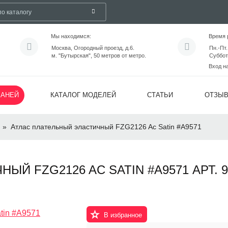
Мы находимся:
Время 
Москва, Огородный проезд, д.6.
Пн.-Пт.
м. "Бутырская", 50 метров от метро.
Суббот
Вход н
КАНЕЙ
КАТАЛОГ МОДЕЛЕЙ
СТАТЬИ
ОТЗЫ
»
Атлас плательный эластичный FZG2126 Ac Satin #A9571
Й FZG2126 AC SATIN #A9571 АРТ. 9
В избранное