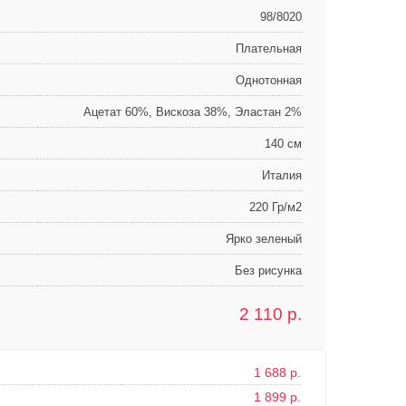
98/8020
Плательная
Однотонная
Ацетат 60%, Вискоза 38%, Эластан 2%
140 см
Италия
220 Гр/м2
Ярко зеленый
Без рисунка
2 110
р.
1 688 р.
1 899 р.