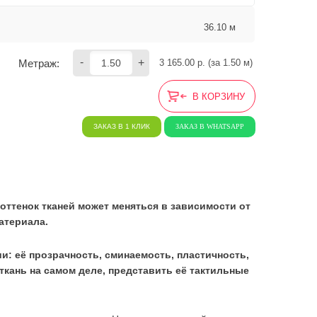
36.10 м
-
+
Метраж:
3 165.00
 р. (за 
1.50
 м) 
В КОРЗИНУ
ЗАКАЗ В 1 КЛИК
ЗАКАЗ В WHATSAPP
оттенок тканей может меняться в зависимости от
атериала.
ии: её прозрачность, сминаемость, пластичность,
я ткань на самом деле, представить её тактильные