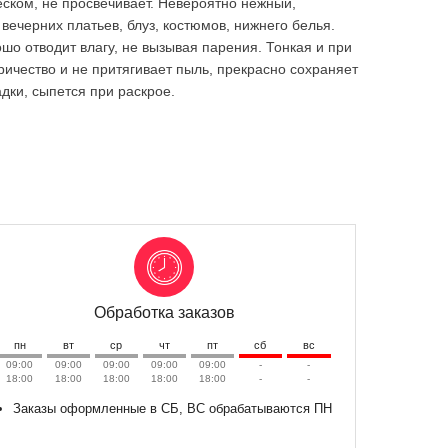
еском, не просвечивает. Невероятно нежный,
вечерних платьев, блуз, костюмов, нижнего белья.
шо отводит влагу, не вызывая парения. Тонкая и при
тричество и не притягивает пыль, прекрасно сохраняет
дки, сыпется при раскрое.
Обработка заказов
пн
вт
ср
чт
пт
сб
вс
09:00
09:00
09:00
09:00
09:00
-
-
18:00
18:00
18:00
18:00
18:00
-
-
Заказы оформленные в СБ, ВС обрабатываются ПН