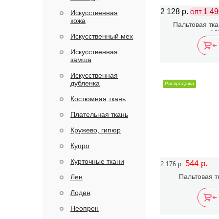
2 128 р.
1 49
Искусственная
ОПТ
кожа
Пальтовая тк
#A
Искусственный мех
Искусственная
замша
Искусственная
дубленка
Распродажа
Костюмная ткань
Плательная ткань
Кружево, гипюр
Купро
Курточные ткани
544 р.
2 176 р.
Пальтовая т
Лен
Лоден
Неопрен