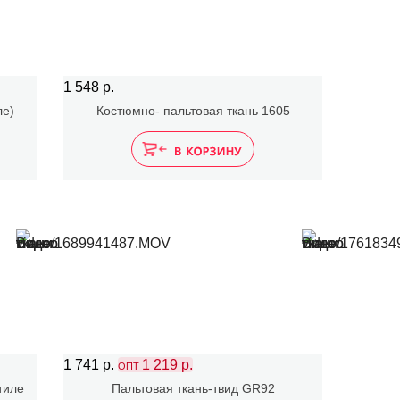
1 548 р.
ле)
Костюмно- пальтовая ткань 1605
1 741 р.
1 219 р.
ОПТ
тиле
Пальтовая ткань-твид GR92