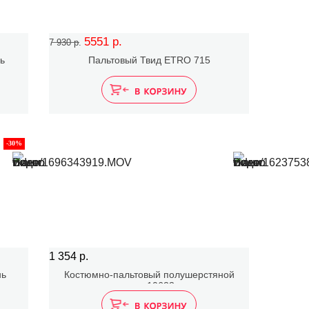
5551 р.
7 930 р.
нь
Пальтовый Твид ETRO 715
-30%
1 354 р.
нь
Костюмно-пальтовый полушерстяной
твид 10623