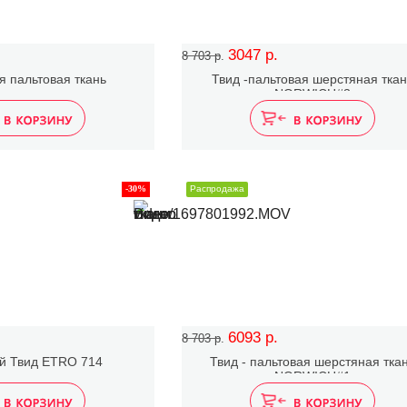
3047 р.
8 703 р.
 пальтовая ткань
Твид -пальтовая шерстяная тка
NORWICH#3
-30%
Распродажа
6093 р.
8 703 р.
й Твид ETRO 714
Твид - пальтовая шерстяная тка
NORWICH#1