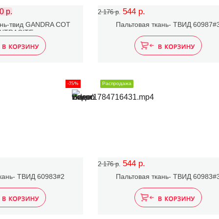
544 р.
0 р.
2 176 р.
ань-твид GANDRA COT
Пальтовая ткань- ТВИД 60987#
NTRACITE
-75%
Распродажа
544 р.
2 176 р.
кань- ТВИД 60983#2
Пальтовая ткань- ТВИД 60983#