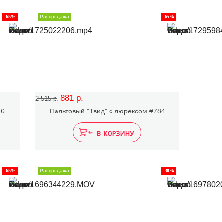
-65%
Распродажа
-65%
881 р.
2 515 р.
96
Пальтовый "Твид" с люрексом #784
-65%
Распродажа
-30%