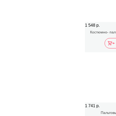
1 548 р.
Костюмно- паль
1 741 р.
Пальтовы