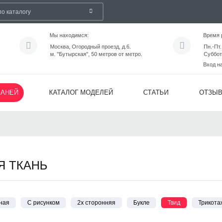
Мы находимся:
Время 
Москва, Огородный проезд, д.6.
Пн.-Пт.
м. "Бутырская", 50 метров от метро.
Суббот
Вход н
КАНЕЙ
КАТАЛОГ МОДЕЛЕЙ
СТАТЬИ
ОТЗЫ
Я ТКАНЬ
ная
С рисунком
2х сторонняя
Букле
Твид
Трикота