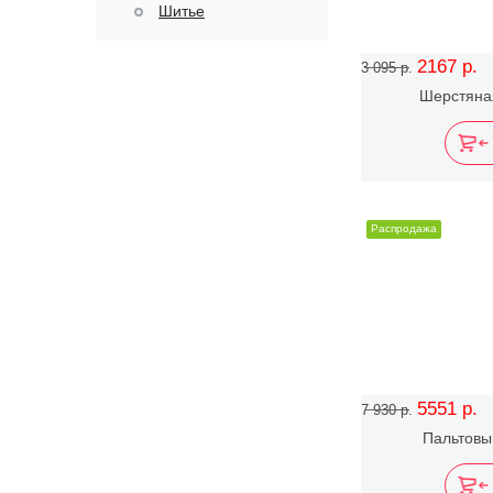
Шитье
2167 р.
3 095 р.
Шерстяная
Распродажа
5551 р.
7 930 р.
Пальтовы