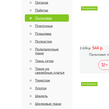
Органза
Распродажа
Пайетки
Пальтовая
Платочные
Плащевка
Полиэстер
544 р.
2 176 р.
Подкладочные
ткани
Пальтовая т
Ткань сетка
Ткани на
свадебные платья
Трикотаж
Распродажа
Хлопок
Шанель
Шелковые ткани