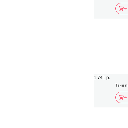
1 741 р.
Твид п