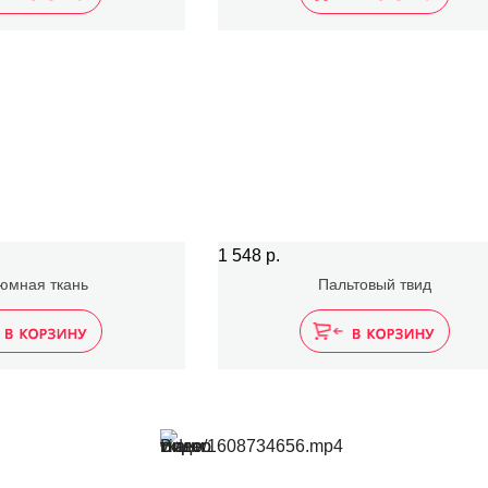
1 548 р.
юмная ткань
Пальтовый твид