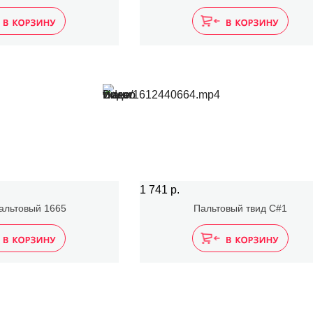
"Шанель" #3
1 741 р.
альтовый 1665
Пальтовый твид C#1