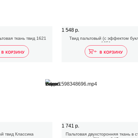
1 548 р.
товая ткань твид 1621
Твид пальтовый (с эффектом бук
1651
1 741 р.
й твид Классика
Пальтовая двухсторонняя ткань в с