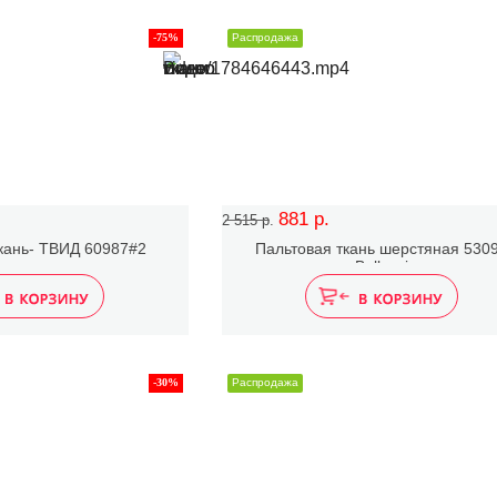
-75%
Распродажа
881 р.
2 515 р.
кань- ТВИД 60987#2
Пальтовая ткань шерстяная 530
Bellucci
-30%
Распродажа