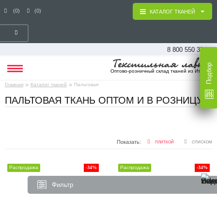
(0)
(0)
КАТАЛОГ ТКАНЕЙ
8 800 550 37 16
Подбор
Оптово-розничный склад тканей из Италии
»
»
Главная
Каталог тканей
Пальтовая
ПАЛЬТОВАЯ ТКАНЬ ОПТОМ И В РОЗНИЦУ
Показать:
ПЛИТКОЙ
СПИСКОМ
Распродажа
-34%
Распродажа
-34%
Фильтр