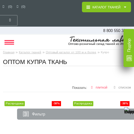
(0)
(0)
КАТАЛОГ ТКАНЕЙ
8 800 550 37 16
Подбор
Оптово-розничный склад тканей из Италии
»
»
»
Главная
Каталог тканей
Оптовый каталог от 100 м и более
Купро
ОПТОМ КУПРА ТКАНЬ
Показать:
ПЛИТКОЙ
СПИСКОМ
Распродажа
-30%
Распродажа
-30%
Фильтр