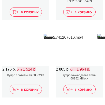
FZG2027 #13-5409
2 176 р.
1 524 р.
2 805 р.
1 964 р.
ОПТ
ОПТ
Купро плательная 68562#3
Купро жаккардовая ткань
68952 #Black