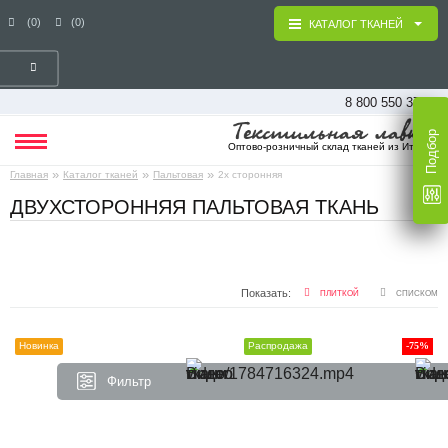
(0)
(0)
КАТАЛОГ ТКАНЕЙ
8 800 550 37 16
Подбор
Оптово-розничный склад тканей из Италии
»
»
»
Главная
Каталог тканей
Пальтовая
2х сторонняя
ДВУХСТОРОННЯЯ ПАЛЬТОВАЯ ТКАНЬ
Показать:
ПЛИТКОЙ
СПИСКОМ
Новинка
Распродажа
-75%
Фильтр