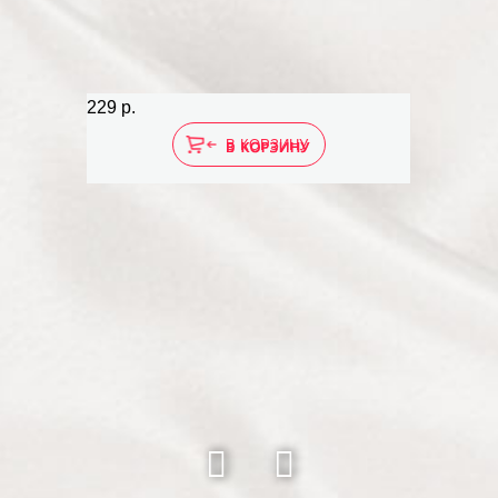
229 р.
286 
В КОРЗИНУ