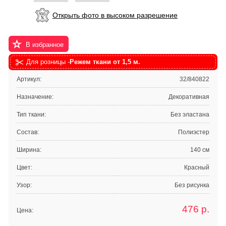
Открыть фото в высоком разрешение
В избранное
Для розницы -
Режем ткани от 1,5 м.
Артикул:
32/840822
Назначение:
Декоративная
Тип ткани:
Без эластана
Состав:
Полиэстер
Ширина:
140 см
Цвет:
Красный
Узор:
Без рисунка
476
р.
Цена: